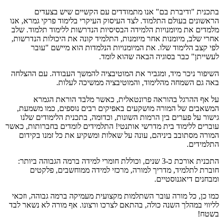
בתכנית "ודיברת בם" אנו מתמודדים עם הקשיים שיש בצעדים
הראשונים בעולם התלמוד. לצד העיסוק העיקרי בלימוד פרקי גמרא, אנו
מלמדים את מיומנויות הלמידה הבסיסיות הנדרשות ללימוד תלמוד. שלב
אחרי שלב, מיומנות אחר מיומנות, התלמיד קונה את היכולות הנדרשות,
לפי קצב הלימוד שלו. את המיומנויות הנלמדות הוא מיישם "עובר
לעשייתן" כבר בסוגיה הבאה שהוא לומד.
השיפור ניכר מיד, ומגביר את המוטיבציה להמשך העבודה. עם ההצלחה
באה גם השמחה מהלימוד, והמוטיבציה ממשיכה לעלות.
על אף ההרגל בהוראה פרונטאלית, כאשר מלבד הוראת הגמרא
המשאבים של המורה מושקעים באפיקים רבים נוספים, כמו משמעת,
גישור על פערים בין הרמות השונות, וכדומה, בתכנית הלימודים שלנו
עוברים ללימוד בית מדרשי אותנטי! התלמידים לומדים בחברותות, כאשר
המורה מסתובב ביניהם, עונה על שאלות ומשקיע את כל זמנו בקידום
התלמידים.
התכנית אורכת כ-3 שנים, וכוללת חומרי למידה ברמה הגבוהה ביותר:
חוברת לתלמיד, מדריך למורה, מרכזי למידה ממוחשבים, פלקטים
ומבחנים דיאגנוסטיים.
כמו כן, כל מורה עובר השתלמות מקצועית מעמיקה ברמה גבוהה, וזכאי
לליווי במהלך השנה כולה, בהתאם לצרכו ורצונו. אף מורה לא נשאר לבד
בשטח!