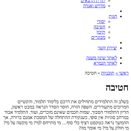
תורת התנאים
מדרש ואגדה
חנות
יסודי
חטיבה
תיכון
מבוגרים
יצירת קשר
לאתר שינון משנה
לאתר הגמרא
ראשי »
תוכניות
»
חטיבה
חטיבה
בשלב זה התלמידים מתחילים את דרכם בלימוד תלמוד, והקשיים
המרובים מתעוררים. השפה הזרה, חוסר הסדר הנראה במבט ראשון,
הדיון התלמודי הסבוך, שמות חכמים שאינם מוכרים, ועוד. התלמיד אבוד
במרחב סוגיות אין סופי, כשנקודת ההתחלה של המסכת אמנם ברורה, אך
ההמשך נראה כטקסט רציף בלי סוף… מי מתייחס למי? מי מקשה על מי?
מי חולק על מי? מי אומר מה?