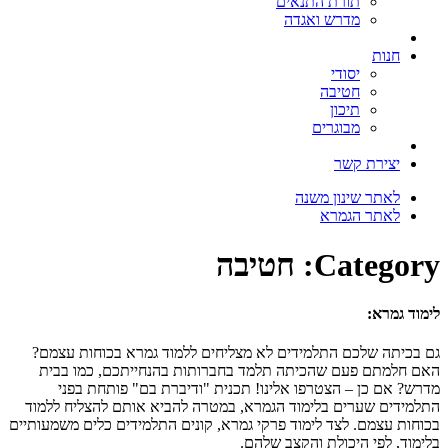
תורת התנאים
מדרש ואגדה
חנות
יסודי
חטיבה
תיכון
מבוגרים
יצירת קשר
לאתר שינון משנה
לאתר הגמרא
Category:
חטיבה
לימוד גמרא:
גם בכיתה שלכם התלמידים לא מצליחים ללמוד גמרא בכוחות עצמם?
האם חלמתם פעם שהכיתה תלמד בחברותות בהנחייתכם, כמו בבית
מדרש? אם כן – הצטרפו אלינו! תכנית "ודיברת בם" פותחת בפני
התלמידים שערים בלימוד הגמרא, במטרה להביא אותם להצליח ללמוד
בכוחות עצמם. לצד לימוד פרקי גמרא, קונים התלמידים כלים משמעותיים
בלימוד, לפי היכולת והקצב שלהם.