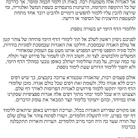
אך לאגדות אלה משמעות רבה. באות הן ללמד חכמה ומוסר, אך כדרכה
של כל התקופה הקדומה, הרעיונות מתנסחים בשפת המשל ואלגוריה, ומי
שירצה להבין עליו ללמוד להפשיט דימויים ולהביט רובד אחד מתחת
למעטפת החיצונית של הסיפור או דרשה.
וללומדי הדף היומי יש בשורה נוספת:
לפניכם ניסיון ראשון לשלב אל תוך לימודי הדף היומי פתיחה של צוהר קטן
אל עולם האגדה שבמסכת. חילקנו את האגדות שבמסכת לסוגיות בודדות,
ולכל סוגיה הוספנו פירוש המפגיש אותנו מעט עם העומק שמאחורי
המשלים והלבושים. לצד זה, חשוב היה לנו לשמור על פירוש קצר וקולח,
עד כמה שניתן, על מנת שהלימוד ישתלב באופן טבעי במהלך הדף היומי,
ולא יהפוך ללימוד הדורש שעת לימוד נוספת.
אולם פעמים רבות, שהאגדה שבגמרא ערוכה בקבצים, כך שיש דפים
רבים ללא אגדה כלל, ולעומת זאת דפים שכל כולם אגדה. מובן שלומדי
הדף היומי יתקשו ללמוד פירושים לאגדות הפרוסות לאורך דף שלם.
הצעתנו היא שכל לומד יבחר מתוך דפים אלה אגדות ספציפיות שסקרנו
אותו במיוחד, ובהם יתמקד בלימוד קצר המבאר את עומק הדברים.
אנו מקווים שפירוש האגדות בכלל, ועריכת הפירוש באופן שיתאים ללימוד
דף יומי בפרט, יהיו לתועלת הלומדים, ויעזרו לפתוח צוהר אל עולם שלם
של תורה שעד כה היה חבוי מרוב הלומדים. הערות והארות תתקבלנה
בברכה!