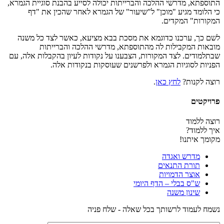
התוספתא, מדרשי ההלכה והברייתות יכולה לסייע בהבנת סוגיית הגמרא,
כי הלומד מגיע "מוכן" ל"שיעור" של הגמרא לאחר שהכין את "דף
המקורות" המקדים.
לשם כך, ערכנו כדוגמא את מסכת בבא מציעא, כאשר לצד כל משנה
מובאות המקבילות לה מהתוספתא, מדרשי ההלכה והברייתות
שבתלמודים. לצד המקורות, הצבענו על נקודות לעיון בהקבלות אלה, עם
הפניות לסוגיות הגמרא ולפרשנים שעוסקות בנקודות אלה.
רוצה לקנות?
לחץ כאן
.
פרויקטים
רוצה ללמוד
איך ללמוד?
מקומך איתנו!
מדרש ואגדה
תורת התנאים
אוצר הדמויות
ש"ס בבלי – הדף היומי
שינון משנה
נשמח לעמוד לרשותך בכל שאלה - שלח פניה